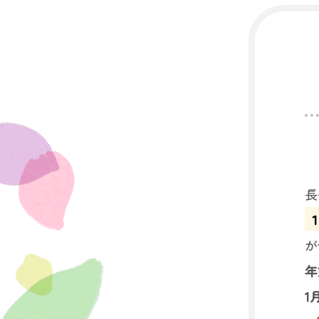
長
が
年
1