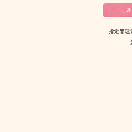
あ
指定管理