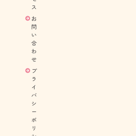
ス
お
問
い
合
わ
せ
プ
ラ
イ
バ
シ
ー
ポ
リ