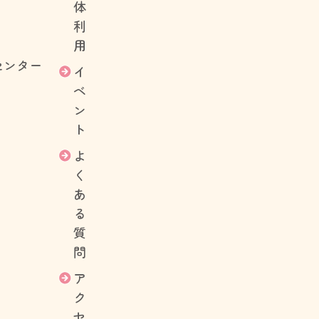
体
利
用
センター
イ
ベ
ン
ト
よ
く
あ
る
質
問
ア
ク
セ