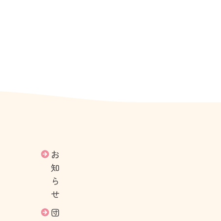
お
知
ら
せ
団