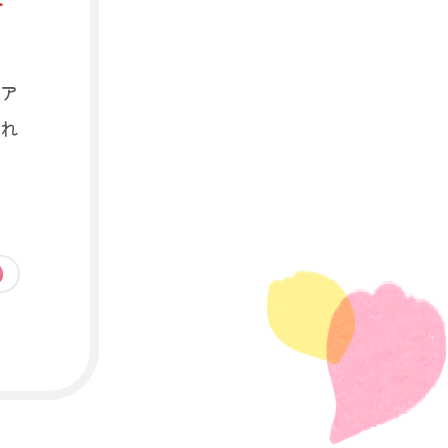
ー
ア
れ