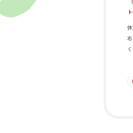
ト
休
右
く